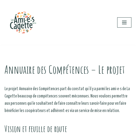
Aller
au
contenu
Annuaire des Compétences – Le projet
Le projet Annuaire des Compétences part du constat qu’il y a parmi les ami·e·s de La
Cagette beaucoup de compétences souvent méconnues. Nous voulons permettre
aux personnes qui le souhaitent de faire connaître leurs savoir-faire pour en faire
bénéficier les coopérateurs et adhérent·es via un service de mise en relation.
Vision et feuille de route