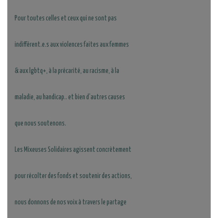
Pour toutes celles et ceux qui ne sont pas
indifférent.e.s aux violences faites aux femmes
& aux lgbtq+, à la précarité, au racisme, à la
maladie, au handicap.. et bien d’autres causes
que nous soutenons.
Les Mixeuses Solidaires agissent concrètement
pour récolter des fonds et soutenir des actions,
nous donnons de nos voix à travers le partage