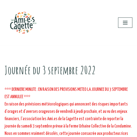
Aller
au
contenu
Journée du 3 septembre 2022
*** DERNIERE MINUTE : EN RAISON DES PREVISIONS METEO LA JOURNEE DU 3 SEPTEMBRE
EST ANNULEE ***
En raison des prévisions météorologiques qui annoncent des risques importants
d’orages et d’averses orageuses de vendredi à jeudi prochain, et au vu des enjeux
financiers, l’association les Ami.es de la Cagette est contrainte de reporter la
journée du samedi 3 septembre prévue à la Ferme Urbaine Collective de la Condamine.
Nous en sommes vraiment désolés, cette journée consacrée aux producteur.rices