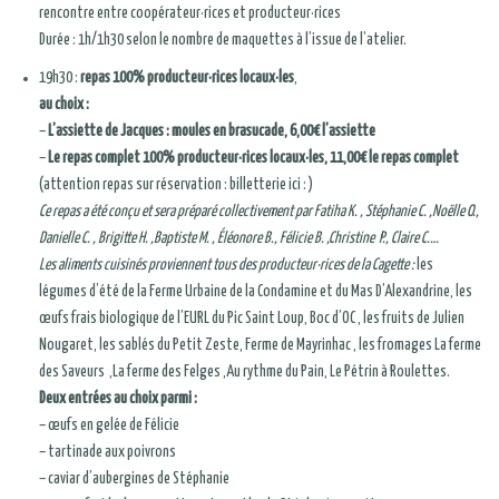
rencontre entre coopérateur·rices et producteur·rices
Durée : 1h/1h30 selon le nombre de maquettes à l’issue de l’atelier.
19h30 :
repas 100% producteur·rices locaux·les
,
au choix :
–
L’assiette de Jacques : moules en brasucade, 6,00€ l’assiette
–
Le repas complet 100% producteur·rices locaux·les, 11,00€ le repas complet
(attention repas sur réservation : billetterie ici : )
Ce repas a été conçu et sera préparé collectivement par Fatiha K. , Stéphanie C. ,Noëlle O.,
Danielle C. , Brigitte H. ,Baptiste M. , Éléonore B., Félicie B. ,Christine P., Claire C.…
Les aliments cuisinés proviennent tous des producteur·rices de la Cagette :
les
légumes d’été de la Ferme Urbaine de la Condamine et du Mas D’Alexandrine, les
œufs frais biologique de l’EURL du Pic Saint Loup, Boc d’OC , les fruits de Julien
Nougaret, les sablés du Petit Zeste, Ferme de Mayrinhac , les fromages La ferme
des Saveurs ,La ferme des Felges ,Au rythme du Pain, Le Pétrin à Roulettes.
Deux entrées au choix parmi :
– œufs en gelée de Félicie
– tartinade aux poivrons
– caviar d’aubergines de Stéphanie