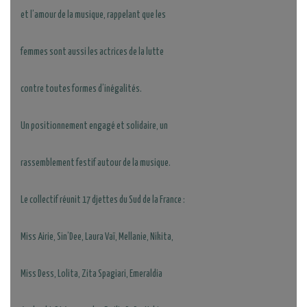
et l’amour de la musique, rappelant que les
femmes sont aussi les actrices de la lutte
contre toutes formes d’inégalités.
Un positionnement engagé et solidaire, un
rassemblement festif autour de la musique.
Le collectif réunit 17 djettes du Sud de la France :
Miss Airie, Sin’Dee, Laura Vaï, Mellanie, Nikita,
Miss Dess, Lolita, Zita Spagiari, Emeraldia