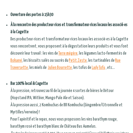
Ouverture des portes à 15h30
À la rencontre des producteur·rices et transformateur·rices locaux·les associé·es
à la Cagette
Des producteur·rices et transformateur·rices locaux·les associé·es à la Cagette
vous rencontrent, vous proposent à la dégustation leurs produits et vous font
découvrir leur travail : les vins de
Terre mégère
, les légumes lacto-fermentés de
Bokanvi
, les biscuits salés ou sucrés du
Petit Zeste
, les tartinables de
Rue
Traversette
, les miels de
Julien Bourrette
, les tofus de
Lady Tofu
, etc…
Bar 100% local & Cagette
À la pression, retrouvez au fil de la journée 4 sortes de bières le Détour
(Hopstand IPA, Witbier, Mango Pale Ale et Saison).
À la pression aussi, 2 Kombuchas de BB Kombucha (Gingembre/Citronnelle et
Myrtilles/verveine) !
Pour l’apéritif et le repas, nous vous proposons les vins barathym rouge,
barathym rosé et barathym blanc de Château Bas Aumelas.