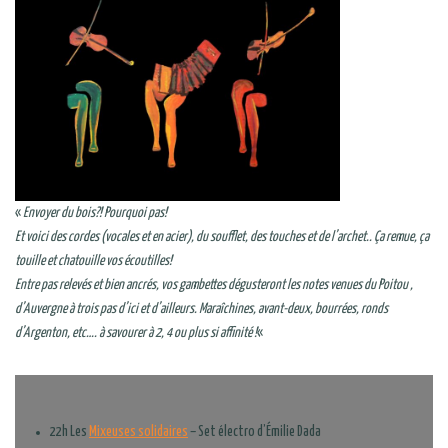
«
Envoyer du bois?! Pourquoi pas!
Et voici des cordes (vocales et en acier), du soufflet, des touches et de l’archet.. Ça remue, ça
touille et chatouille vos écoutilles!
Entre pas relevés et bien ancrés, vos gambettes dégusteront les notes venues du Poitou ,
d’Auvergne à trois pas d’ici et d’ailleurs. Maraîchines, avant-deux, bourrées, ronds
d’Argenton, etc…. à savourer à 2, 4 ou plus si affinité !
«
22h Les
Mixeuses solidaires
– Set électro d’Émilie Dada