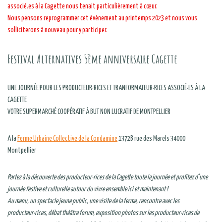
associé.es à la Cagette nous tenait particulièrement à cœur.
Nous pensons reprogrammer cet événement au printemps 2023 et nous vous
solliciterons à nouveau pour y participer.
Festival Alternatives 5ème anniversaire Cagette
UNE JOURNÉE POUR LES PRODUCTEUR·RICES ET TRANFORMATEUR·RICES ASSOCIÉ·ES À LA
CAGETTE
VOTRE SUPERMARCHÉ COOPÉRATIF À BUT NON LUCRATIF DE MONTPELLIER
A la
Ferme Urbaine Collective de la Condamine
1372B rue des Marels 34000
Montpellier
Partez à la découverte des producteur·rices de la Cagette toute la journée et profitez d’une
journée festive et culturelle autour du vivre ensemble ici et maintenant !
Au menu, un spectacle jeune public, une visite de la ferme, rencontre avec les
producteur·rices, débat théâtre forum, exposition photos sur les producteur·rices de