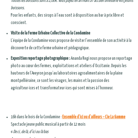
Toutes les boissons sont à 2,00€. Vous payez en arrivant à l’accueil billetterie vos jetons
boissons.
Pour les enfants, des sirops à l’eau sont à disposition au bar à prix libre et
conscient.
Visite de la Ferme Urbaine Collective de la Condamine
L’équipe de la Condamine vous propose de visiter l’ensemble de son activité à la
découverte de cette ferme urbaine et pédagogique.
Exposition reportage photographique :
Ananda Regi nous propose un reportage
photo au cœur des fermes, exploitations et ateliers d’Occitanie. Depuis les
hauteurs de l’Aveyron jusqu’au laboratoires agroalimentaires de la plaine
montpelliéraine, ce sont les visages, les mains et la passion des
agriculteur·ices et transformateur·ices qui sont mises à l’honneur.
16h dans le bois de la Condamine :
Ensemble d’ici ou d’ailleurs – Cie La Gamme
Spectacle jeune public musical à partir de 12 mois
«
De ci, de là, d’ici ou là bas