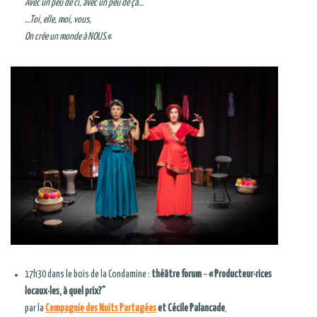
Avec un peu de ci, avec un peu de ça…
…Toi, elle, moi, vous,
On crée un monde à NOUS.
«
17h30 dans le bois de la Condamine :
théâtre forum
–
« Producteur·rices
locaux·les, à quel prix?”
par la
Compagnie des Nuits Partagées
et Cécile Palancade
,