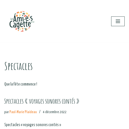
Aller
au
contenu
Spectacles
Que la fête commence !
Spectacles « voyages sonores contés »
par
Paul-Marie Plaideau
4 décembre 2022
Spectacles « voyages sonores contés »