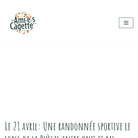
Aller
au
contenu
Le 21 avril: Une randonnée sportive le