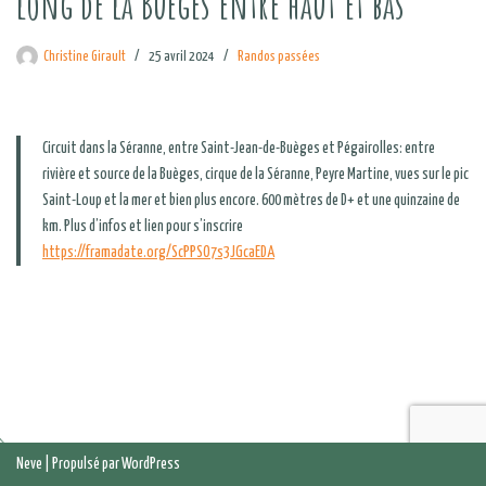
long de la Buèges entre haut et bas
Christine Girault
25 avril 2024
Randos passées
Circuit dans la Séranne, entre Saint-Jean-de-Buèges et Pégairolles: entre
rivière et source de la Buèges, cirque de la Séranne, Peyre Martine, vues sur le pic
Saint-Loup et la mer et bien plus encore. 600 mètres de D+ et une quinzaine de
km. Plus d’infos et lien pour s’inscrire
https://framadate.org/ScPPSO7s3JGcaEDA
Neve
| Propulsé par
WordPress