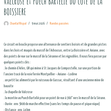
Valcrose et Puech Bartelié du côté de LA
BOISSIERE
Chantal Rispal
9 mai 2026
Randos passées
Ce circuit en boucle propose une alternance de sentiers boisés et de grandes pistes
dans les bois et maquis du massif de l’Arbousas, entre La Boissière et Aniane, avec
des points de vue sur le massif de la Séranne et les vignobles. Il nous fera passer par
quelques points clés :
. le chemin d’Arles, GR qui mène à St Jacques de Compostelle, sur une portion de
l’ancien tracé de la voie ferrée Montpellier – Aniane – Lodève
. un petit lac alimenté par le ruisseau de Gassac, résultant d’une ancienne mine de
bauxite
. la chapelle de Valcrose
. la montée au Puech Bartelié pour un point de vue à 360° vers le massif de la Sérane.
• Durée : env. 5h00 de marche effective (sans les temps de pause et pique nique)
• Distance : env. 14 km