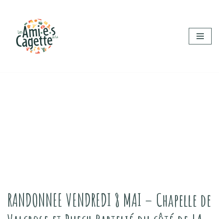
Aller
au
contenu
RANDONNEE VENDREDI 8 MAI – Chapelle de