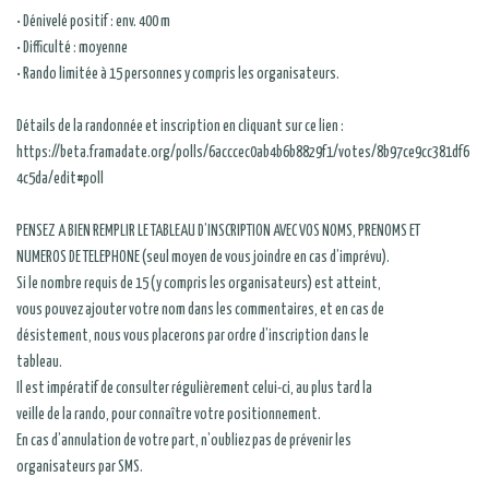
• Dénivelé positif : env. 400 m
• Difficulté : moyenne
• Rando limitée à 15 personnes y compris les organisateurs.
Détails de la randonnée et inscription en cliquant sur ce lien :
https://beta.framadate.org/polls/6acccec0ab4b6b8829f1/votes/8b97ce9cc381df6
4c5da/edit#poll
PENSEZ A BIEN REMPLIR LE TABLEAU D’INSCRIPTION AVEC VOS NOMS, PRENOMS ET
NUMEROS DE TELEPHONE (seul moyen de vous joindre en cas d’imprévu).
Si le nombre requis de 15 (y compris les organisateurs) est atteint,
vous pouvez ajouter votre nom dans les commentaires, et en cas de
désistement, nous vous placerons par ordre d’inscription dans le
tableau.
Il est impératif de consulter régulièrement celui-ci, au plus tard la
veille de la rando, pour connaître votre positionnement.
En cas d’annulation de votre part, n’oubliez pas de prévenir les
organisateurs par SMS.